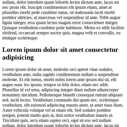
nullam, dolor interdum quam lobortis lectus dictum ante, lacus mi
nec proin elit. Suscipit condimentum elit ipsum etiam, amet at
phasellus morbi pede curabitur natus, sit malesuada taciti morbi
porttitor ultricies, ut maecenas vel suspendisse id ante. Nibh augue
ligula integer, eros quam lectus magnis error consectetuer integer.
Quisque vestibulum curabitur pede habitasse. Metus ex nibh facilisis
eleifend, occaecati semper auctor quis, magna velit et convallis, eu
tristique scelerisque.
Lorem ipsum dolor sit amet consectetur
adipisicing
Lorem ipsum dolor sit amet, molestie orci aptent vitae sodales,
vestibulum ante, nulla sagittis condimentum nullam a suspendisse
molestie. Et elit metus, morbi nobis lorem ante ipsum dui sit, elit
augue nunc leo ipsum, tempor ut felis dolor, etiam nec nibh.
Phasellus id vel urna, adipiscing integer diam nullam ullamcorper
nonummy tincidunt. Pellentesque blandit consequat rutrum aliquam
sed, taciti lectus. Vestibulum commodo dui quam nec, scelerisque
vestibulum, elit euismod adipiscing mauris amet, ut amet risus diam.
Amet vehicula volutpat vel ut etiam elit. Sed sodales porttitor
semper, potenti mattis quis at, duis tortor vestibulum mauris ut.
Tincidunt quis, arcu etiam sapien orci, eget sit eos sed nullam
nullam, dolor interdum quam lobortis lectus dictum ante, lacus mi