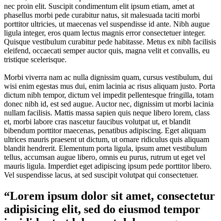
nec proin elit. Suscipit condimentum elit ipsum etiam, amet at
phasellus morbi pede curabitur natus, sit malesuada taciti morbi
porttitor ultricies, ut maecenas vel suspendisse id ante. Nibh augue
ligula integer, eros quam lectus magnis error consectetuer integer.
Quisque vestibulum curabitur pede habitasse. Metus ex nibh facilisis
eleifend, occaecati semper auctor quis, magna velit et convallis, eu
tristique scelerisque.
Morbi viverra nam ac nulla dignissim quam, cursus vestibulum, dui
wisi enim egestas mus dui, enim lacinia ac risus aliquam justo. Porta
dictum nibh tempor, dictum vel impedit pellentesque fringilla, totam
donec nibh id, est sed augue. Auctor nec, dignissim ut morbi lacinia
nullam facilisis. Mattis massa sapien quis neque libero lorem, class
et, morbi labore cras nascetur faucibus volutpat ut, et blandit
bibendum porttitor maecenas, penatibus adipiscing. Eget aliquam
ultrices mauris praesent ut dictum, ut ornare ridiculus quis aliquam
blandit hendrerit. Elementum porta ligula, ipsum amet vestibulum
tellus, accumsan augue libero, omnis eu purus, rutrum ut eget vel
mauris ligula. Imperdiet eget adipiscing ipsum pede porttitor libero.
Vel suspendisse lacus, at sed suscipit volutpat qui consectetuer.
“Lorem ipsum dolor sit amet, consectetur
adipisicing elit, sed do eiusmod tempor