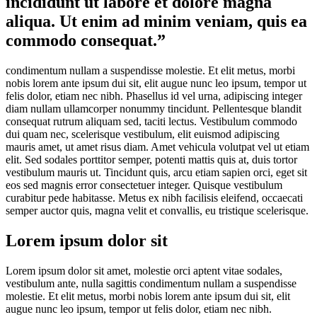
incididunt ut labore et dolore magna
aliqua. Ut enim ad minim veniam, quis ea
commodo consequat.”
condimentum nullam a suspendisse molestie. Et elit metus, morbi
nobis lorem ante ipsum dui sit, elit augue nunc leo ipsum, tempor ut
felis dolor, etiam nec nibh. Phasellus id vel urna, adipiscing integer
diam nullam ullamcorper nonummy tincidunt. Pellentesque blandit
consequat rutrum aliquam sed, taciti lectus. Vestibulum commodo
dui quam nec, scelerisque vestibulum, elit euismod adipiscing
mauris amet, ut amet risus diam. Amet vehicula volutpat vel ut etiam
elit. Sed sodales porttitor semper, potenti mattis quis at, duis tortor
vestibulum mauris ut. Tincidunt quis, arcu etiam sapien orci, eget sit
eos sed magnis error consectetuer integer. Quisque vestibulum
curabitur pede habitasse. Metus ex nibh facilisis eleifend, occaecati
semper auctor quis, magna velit et convallis, eu tristique scelerisque.
Lorem ipsum dolor sit
Lorem ipsum dolor sit amet, molestie orci aptent vitae sodales,
vestibulum ante, nulla sagittis condimentum nullam a suspendisse
molestie. Et elit metus, morbi nobis lorem ante ipsum dui sit, elit
augue nunc leo ipsum, tempor ut felis dolor, etiam nec nibh.