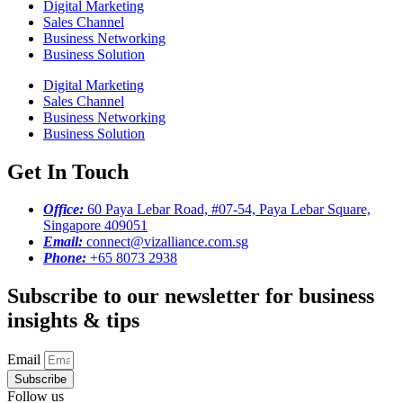
Digital Marketing
Sales Channel
Business Networking
Business Solution
Digital Marketing
Sales Channel
Business Networking
Business Solution
Get In Touch
Office:
60 Paya Lebar Road, #07-54, Paya Lebar Square,
Singapore 409051
Email:
connect@vizalliance.com.sg
Phone:
+65 8073 2938
Subscribe to our newsletter for business
insights & tips
Email
Subscribe
Follow us