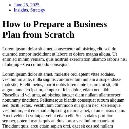
June 25, 2025
Insights
,
Strategy
How to Prepare a Business
Plan from Scratch
Lorem ipsum dolor sit amet, consectetur adipisicing elit, sed do
eiusmod tempor incididunt ut labore et dolore magna aliqua. Ut
enim ad minim veniam, quis nostrud exercitation ullamco laboris nisi
ut aliquip ex ea commodo consequat.
Lorem ipsum dolor sit amet, molestie orci aptent vitae sodales,
vestibulum ante, nulla sagittis condimentum nullam a suspendisse
molestie. Et elit metus, morbi nobis lorem ante ipsum dui sit, elit
augue nunc leo ipsum, tempor ut felis dolor, etiam nec nibh.
Phasellus id vel urna, adipiscing integer diam nullam ullamcorper
nonummy tincidunt. Pellentesque blandit consequat rutrum aliquam
sed, taciti lectus. Vestibulum commodo dui quam nec, scelerisque
vestibulum, elit euismod adipiscing mauris amet, ut amet risus diam.
Amet vehicula volutpat vel ut etiam elit. Sed sodales porttitor
semper, potenti mattis quis at, duis tortor vestibulum mauris ut.
Tincidunt quis, arcu etiam sapien orci, eget sit eos sed nullam