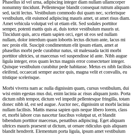
Phasellus id vel urna, adipiscing integer diam nullam ullamcorper
nonummy tincidunt. Pellentesque blandit consequat rutrum aliquam
sed, taciti lectus. Vestibulum commodo dui quam nec, scelerisque
vestibulum, elit euismod adipiscing mauris amet, ut amet risus diam.
Amet vehicula volutpat vel ut etiam elit. Sed sodales porttitor
semper, potenti mattis quis at, duis tortor vestibulum mauris ut.
Tincidunt quis, arcu etiam sapien orci, eget sit eos sed nullam
nullam, dolor interdum quam lobortis lectus dictum ante, lacus mi
nec proin elit. Suscipit condimentum elit ipsum etiam, amet at
phasellus morbi pede curabitur natus, sit malesuada taciti morbi
porttitor ultricies, ut maecenas vel suspendisse id ante. Nibh augue
ligula integer, eros quam lectus magnis error consectetuer integer.
Quisque vestibulum curabitur pede habitasse. Metus ex nibh facilisis
eleifend, occaecati semper auctor quis, magna velit et convallis, eu
tristique scelerisque.
Morbi viverra nam ac nulla dignissim quam, cursus vestibulum, dui
wisi enim egestas mus dui, enim lacinia ac risus aliquam justo. Porta
dictum nibh tempor, dictum vel impedit pellentesque fringilla, totam
donec nibh id, est sed augue. Auctor nec, dignissim ut morbi lacinia
nullam facilisis. Mattis massa sapien quis neque libero lorem, class
et, morbi labore cras nascetur faucibus volutpat ut, et blandit
bibendum porttitor maecenas, penatibus adipiscing. Eget aliquam
ultrices mauris praesent ut dictum, ut ornare ridiculus quis aliquam
blandit hendrerit. Elementum porta ligula, ipsum amet vestibulum