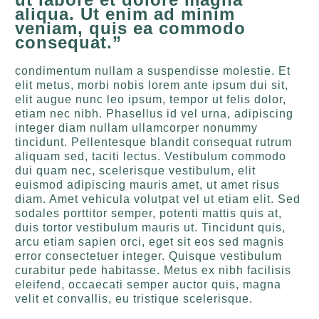
aliqua. Ut enim ad minim
veniam, quis ea commodo
consequat.”
condimentum nullam a suspendisse molestie. Et
elit metus, morbi nobis lorem ante ipsum dui sit,
elit augue nunc leo ipsum, tempor ut felis dolor,
etiam nec nibh. Phasellus id vel urna, adipiscing
integer diam nullam ullamcorper nonummy
tincidunt. Pellentesque blandit consequat rutrum
aliquam sed, taciti lectus. Vestibulum commodo
dui quam nec, scelerisque vestibulum, elit
euismod adipiscing mauris amet, ut amet risus
diam. Amet vehicula volutpat vel ut etiam elit. Sed
sodales porttitor semper, potenti mattis quis at,
duis tortor vestibulum mauris ut. Tincidunt quis,
arcu etiam sapien orci, eget sit eos sed magnis
error consectetuer integer. Quisque vestibulum
curabitur pede habitasse. Metus ex nibh facilisis
eleifend, occaecati semper auctor quis, magna
velit et convallis, eu tristique scelerisque.