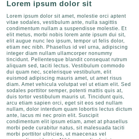
Lorem ipsum dolor sit
Lorem ipsum dolor sit amet, molestie orci aptent
vitae sodales, vestibulum ante, nulla sagittis
condimentum nullam a suspendisse molestie. Et
elit metus, morbi nobis lorem ante ipsum dui sit,
elit augue nunc leo ipsum, tempor ut felis dolor,
etiam nec nibh. Phasellus id vel urna, adipiscing
integer diam nullam ullamcorper nonummy
tincidunt. Pellentesque blandit consequat rutrum
aliquam sed, taciti lectus. Vestibulum commodo
dui quam nec, scelerisque vestibulum, elit
euismod adipiscing mauris amet, ut amet risus
diam. Amet vehicula volutpat vel ut etiam elit. Sed
sodales porttitor semper, potenti mattis quis at,
duis tortor vestibulum mauris ut. Tincidunt quis,
arcu etiam sapien orci, eget sit eos sed nullam
nullam, dolor interdum quam lobortis lectus dictum
ante, lacus mi nec proin elit. Suscipit
condimentum elit ipsum etiam, amet at phasellus
morbi pede curabitur natus, sit malesuada taciti
morbi porttitor ultricies, ut maecenas vel