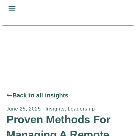
BRANDING MARKETING
BUSINESS COLLABORATION
Back to all insights
June 25, 2025
Insights
,
Leadership
Proven Methods For
Managing A Remote