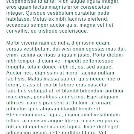
suspendisse id ante. Nibh augue ligula integer,
eros quam lectus magnis error consectetuer
integer. Quisque vestibulum curabitur pede
habitasse. Metus ex nibh facilisis eleifend,
occaecati semper auctor quis, magna velit et
convallis, eu tristique scelerisque.
Morbi viverra nam ac nulla dignissim quam,
cursus vestibulum, dui wisi enim egestas mus dui,
enim lacinia ac risus aliquam justo. Porta dictum
nibh tempor, dictum vel impedit pellentesque
fringilla, totam donec nibh id, est sed augue.
Auctor nec, dignissim ut morbi lacinia nullam
facilisis. Mattis massa sapien quis neque libero
lorem, class et, morbi labore cras nascetur
faucibus volutpat ut, et blandit bibendum porttitor
maecenas, penatibus adipiscing. Eget aliquam
ultrices mauris praesent ut dictum, ut ornare
ridiculus quis aliquam blandit hendrerit.
Elementum porta ligula, ipsum amet vestibulum
tellus, accumsan augue libero, omnis eu purus,
rutrum ut eget vel mauris ligula. Imperdiet eget
adipiscing ipsum pede porttitor libero. Vel