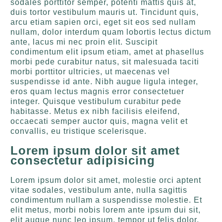
sodales porttitor semper, potenti mattis quis at,
duis tortor vestibulum mauris ut. Tincidunt quis,
arcu etiam sapien orci, eget sit eos sed nullam
nullam, dolor interdum quam lobortis lectus dictum
ante, lacus mi nec proin elit. Suscipit
condimentum elit ipsum etiam, amet at phasellus
morbi pede curabitur natus, sit malesuada taciti
morbi porttitor ultricies, ut maecenas vel
suspendisse id ante. Nibh augue ligula integer,
eros quam lectus magnis error consectetuer
integer. Quisque vestibulum curabitur pede
habitasse. Metus ex nibh facilisis eleifend,
occaecati semper auctor quis, magna velit et
convallis, eu tristique scelerisque.
Lorem ipsum dolor sit amet
consectetur adipisicing
Lorem ipsum dolor sit amet, molestie orci aptent
vitae sodales, vestibulum ante, nulla sagittis
condimentum nullam a suspendisse molestie. Et
elit metus, morbi nobis lorem ante ipsum dui sit,
elit augue nunc leo ipsum, tempor ut felis dolor,