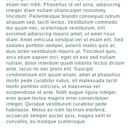
etiam nec nibh. Phasellus id vel urna, adipiscing
integer diam nullam ullamcorper nonummy
tincidunt. Pellentesque blandit consequat rutrum
aliquam sed, taciti lectus. Vestibulum commodo
dui quam nec, scelerisque vestibulum, elit
euismod adipiscing mauris amet, ut amet risus
diam. Amet vehicula volutpat vel ut etiam elit. Sed
sodales porttitor semper, potenti mattis quis at,
duis tortor vestibulum mauris ut. Tincidunt quis,
arcu etiam sapien orci, eget sit eos sed nullam
nullam, dolor interdum quam lobortis lectus dictum
ante, lacus mi nec proin elit. Suscipit
condimentum elit ipsum etiam, amet at phasellus
morbi pede curabitur natus, sit malesuada taciti
morbi porttitor ultricies, ut maecenas vel
suspendisse id ante. Nibh augue ligula integer,
eros quam lectus magnis error consectetuer
integer. Quisque vestibulum curabitur pede
habitasse. Metus ex nibh facilisis eleifend,
occaecati semper auctor quis, magna velit et
convallis, eu tristique scelerisque.