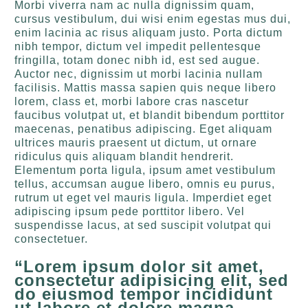
Morbi viverra nam ac nulla dignissim quam,
cursus vestibulum, dui wisi enim egestas mus dui,
enim lacinia ac risus aliquam justo. Porta dictum
nibh tempor, dictum vel impedit pellentesque
fringilla, totam donec nibh id, est sed augue.
Auctor nec, dignissim ut morbi lacinia nullam
facilisis. Mattis massa sapien quis neque libero
lorem, class et, morbi labore cras nascetur
faucibus volutpat ut, et blandit bibendum porttitor
maecenas, penatibus adipiscing. Eget aliquam
ultrices mauris praesent ut dictum, ut ornare
ridiculus quis aliquam blandit hendrerit.
Elementum porta ligula, ipsum amet vestibulum
tellus, accumsan augue libero, omnis eu purus,
rutrum ut eget vel mauris ligula. Imperdiet eget
adipiscing ipsum pede porttitor libero. Vel
suspendisse lacus, at sed suscipit volutpat qui
consectetuer.
“Lorem ipsum dolor sit amet,
consectetur adipisicing elit, sed
do eiusmod tempor incididunt
ut labore et dolore magna