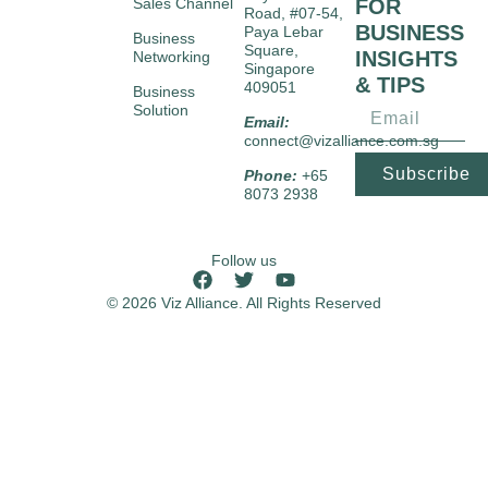
Sales Channel
FOR
Road, #07-54,
BUSINESS
Paya Lebar
Business
Square,
INSIGHTS
Networking
Singapore
& TIPS
409051
Business
Solution
Email:
connect@vizalliance.com.sg
Subscribe
Phone:
+65
8073 2938
Follow us
© 2026 Viz Alliance. All Rights Reserved